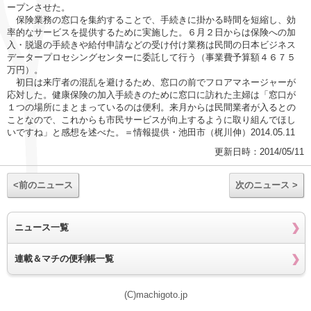
ープンさせた。
保険業務の窓口を集約することで、手続きに掛かる時間を短縮し、効
率的なサービスを提供するために実施した。６月２日からは保険への加
入・脱退の手続きや給付申請などの受け付け業務は民間の日本ビジネス
データープロセシングセンターに委託して行う（事業費予算額４６７５
万円）。
初日は来庁者の混乱を避けるため、窓口の前でフロアマネージャーが
応対した。健康保険の加入手続きのために窓口に訪れた主婦は「窓口が
１つの場所にまとまっているのは便利。来月からは民間業者が入るとの
ことなので、これからも市民サービスが向上するように取り組んでほし
いですね」と感想を述べた。＝情報提供・池田市（梶川伸）2014.05.11
更新日時：2014/05/11
<前のニュース
次のニュース >
ニュース一覧
連載＆マチの便利帳一覧
(C)machigoto.jp