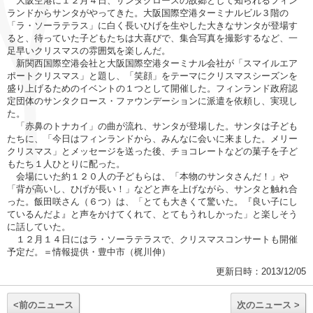
大阪空港に１２月４日、サンタクロースの故郷として知られるフィン
ランドからサンタがやってきた。大阪国際空港ターミナルビル３階の
「ラ・ソーラテラス」に白く長いひげを生やした大きなサンタが登場す
ると、待っていた子どもたちは大喜びで、集合写真を撮影するなど、一
足早いクリスマスの雰囲気を楽しんだ。
新関西国際空港会社と大阪国際空港ターミナル会社が「スマイルエア
ポートクリスマス」と題し、「笑顔」をテーマにクリスマスシーズンを
盛り上げるためのイベントの１つとして開催した。フィンランド政府認
定団体のサンタクロース・ファウンデーションに派遣を依頼し、実現し
た。
「赤鼻のトナカイ」の曲が流れ、サンタが登場した。サンタは子ども
たちに、「今日はフィンランドから、みんなに会いに来ました。メリー
クリスマス」とメッセージを送った後、チョコレートなどの菓子を子ど
もたち１人ひとりに配った。
会場にいた約１２０人の子どもらは、「本物のサンタさんだ！」や
「背が高いし、ひげが長い！」などと声を上げながら、サンタと触れ合
った。飯田咲さん（６つ）は、「とても大きくて驚いた。『良い子にし
ているんだよ』と声をかけてくれて、とてもうれしかった」と楽しそう
に話していた。
１２月１４日にはラ・ソーラテラスで、クリスマスコンサートも開催
予定だ。＝情報提供・豊中市（梶川伸）
更新日時：2013/12/05
<前のニュース
次のニュース >