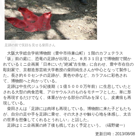
足跡の前で笑顔を見せる柴田さん
大阪大学総合学術博物館（豊中市待兼山町）１階のカフェテラス
「坂」前の庭に、恐竜の足跡が出現した。８月３１日まで博物館で開か
れているミニ企画展「日本にいた“絶滅”古生物」に合わせ、豊中市在住の
彫刻家で、京都造形芸術大学教授の柴田純生さんが中心となって製作し
た。長さ約６０センチの足跡が、黄色や赤など、カラフルに彩色され
て、博物館へと向かっている。
足跡は中生代ジュラ紀後期（１億５０００万年前）に生息していたと
される大型の肉食恐竜、アロサウルスのものをモチーフとした。単に形
を再現するだけでなく、体重がかかる部分の凹みを深くし、皮膚痕も再
現している。
柴田さんは「足跡には肉球も再現している。博物館に来た子どもたち
が、自分の足や手を足跡に乗せ、その大きさや触り心地を体感し、太古
の世界を想像してくれるとうれしい」と話した。
足跡はミニ企画展の終了後も残しておく予定という。（礒野健一）
更新日時：2013/08/08