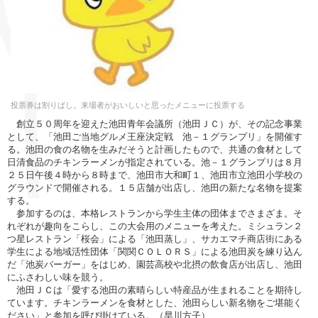
投票券は割りばし。来場者がおいしいと思ったメニューに投票する
創立５０周年を迎えた池田青年会議所（池田ＪＣ）が、その記念事業
として、「池田ご当地グルメ王座決定戦 池－１グランプリ」を開催す
る。池田の食の名物を生みだそうと計画したもので、共通の食材として
日清食品のチキンラーメンが指定されている。池－１グランプリは８月
２５日午後４時から８時まで、池田市大和町１、池田市立池田小学校の
グラウンドで開催される。１５店舗が出店し、池田の新たな名物を提案
する。
参加するのは、本格レストランから学生主体の団体までさまざま。そ
れぞれが趣向をこらし、この大会用のメニューを考えた。ミシュラン２
つ星レストラン「桜会」による「池田蒸し」、サカエマチ商店街にある
学生による地域活性団体「関関ＣＯＬＯＲＳ」による池田炭を練り込ん
だ「池炭バーガー」をはじめ、園芸高校や北摂の飲食店が出店し、池田
にふさわしい味を競う。
池田ＪＣは「愛する池田の素晴らしい特産品が生まれることを期待し
ています。チキンラーメンを食材とした、池田らしい新名物をご堪能く
ださい」と参加を呼び掛けている。（早川方子）