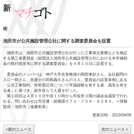
新
街
池田市が公共施設管理公社に関する調査委員会を設置
池田市は、池田市公共施設管理公社が行った工事発注業務などを検証
する第三者委員会（財団法人池田市公共施設管理公社における本市補助
金の執行状況等に関する調査委員会）を４月１０日に設置する。
委員会のメンバーは、神戸大学名誉教授の岡部孝好さん、会社顧問の
入江一郎さん、弁護士の田島義久さんの３人。委員会の設置条例にある
「公共工事契約、外部委託等について学識経験を有する者、識見を有す
る者」に基づき、副市長らで人選を行った。
第１回目は４月１０日午前１０時から市役所３階の議会会議室で行わ
れる。問い合わせは市交通・総務課０７２・７５４・６２８３。＝情報
提供・池田市（進藤郁美）
更新日時：2013/04/09
<前のニュース
次のニュース >