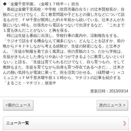
◆「金蘭千里学園」（金曜１７時半～）担当
番組は金蘭千里高校・中学校（吹田市藤白台５）の辻本賢校長が、自
校のことだけでなく、広く教育問題や子どもとの接し方などについて語
るもので、ＦＭ千里が開局した約６年前から続いている。辻本さんが大
阪にいない時も、出張先から電話をつないで出演するなど、「これまで
１度も休んだことがない」と胸を張る。
時には生徒も番組に出演し、学校行事の案内や、活動報告をする。
「ラジオで話をする機会なんて滅多にない。どんなことを話すか、前の
晩からドキドキしながら考える経験が、生徒の財産になる」と辻本さ
ん。「生徒が制服を着て歩く風景は、街の景観の１つ。だから学校は、
生徒がきちんとした身なりやあいさつができるように教育しないといけ
ない」と語る。「生徒は育てられるだけでなく、自ら育つもの。そして
教師もまた、生徒を育てながら自身も育つ存在であるべきだ」。辻本さ
んの熱い気持ちが電波に乗って、街を活気づかせる。（礒野健一）＝コ
ミュニティＦＭ千里木曜午前１１時から、マチゴトの記事を紹介する
「まるごと・マチゴト」放送中
更新日時：2013/03/14
<前のニュース
次のニュース >
ニュース一覧