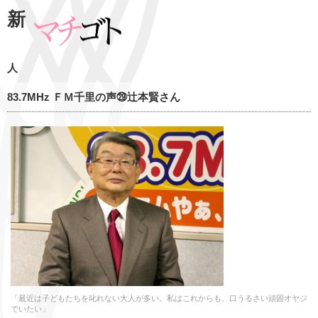
新
人
83.7MHz ＦＭ千里の声㉙辻本賢さん
「最近は子どもたちを叱れない大人が多い。私はこれからも、口うるさい頑固オヤジ
でいたい」