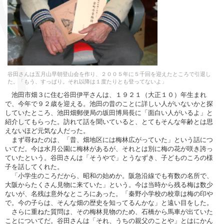
谷田さんは五月山早朝登山会を作り、２００５年に５千回を迎えたところで引退し
た。「もう、すっぱり。それ以降は１度たりとも登ってないよ」
池田市畑３に住む谷田伊平さんは、１９２１（大正１０）年生まれ
で、今年で９２歳を迎える。池田の昔のことに詳しい人がいないかと探
していたところ、池田畑郵便局の坂田博局長に「面白い人がいるよ」と
紹介してもらった。訪れて話を聞いていると、とてもそんな年齢とは思
えないほど元気な人だった。
まず尋ねたのは、「昔、畑地区には梅林広がっていた」という話につ
いてだ。今は水月公園に梅林があるが、それとは別に梅の花が咲き誇っ
ていたという。谷田さんは「そうやで」とうなずき、子どものころの様
子を話してくれた。
「小学生のころだから、昭和の始めか。阪急沿線でも有数の名所で、
大阪からたくさん見物に来ていた」という。今は当時から残る梅は数少
ないが、名残は意外なところにあった。「秦野小学校の校章は梅の印や
で。今の子らは、そんな畑の歴史を知ってるんかな」と遠い目をした。
さらに重ねた質問は、その梅林見物のため、石橋から馬車が出ていた
ことについてだ。谷田さんは「それ、うちの親父のことや」とはにかん