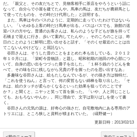
だ。「親父と、その友だちとで、見物客相手に茶店をやろうという話に
なって、自分らで小屋を建てたんや。馬車の馬は、友だちが農耕馬とし
て使ってたものを、その時だけ代用した」と説明する。
また、馬車は今のバスのように、定期的に走っていたわけではないら
しい。「いわゆる上客の時だけ馬車が出る。バスはバスでも、旅館の送
迎バスの方やな。普通のお客さんは、私らのような子どもが旗を持って
石橋まで迎えに行き、歩いて案内してたんや」。そのころのことは、昨
日のことのように鮮明に思い出せると話す。「そのくせ最近のことは出
てこないんやけどな」と屈託ない。
谷田さんは、そうした昔のことをまとめた本も出している。２０１２
年１０月には、「栄町今昔物語」と題し、昭和初期の池田の中心部につ
いて、自身の思い出をつづった冊子を出した。「１杯５銭のうどんを食
べて、その味を口に残しながら兄貴の手を握ったのを思い出すなあ」
多趣味な谷田さんは、絵もたしなんでいるが、その描き方は独特だ。
「これを使うねん」と言って、何の変哲もない綿棒を取り出した。「そ
れは、絵のタッチが柔らかくなるといった効果を狙ってのことです
か？」と聞くと、ニヤッと笑って首を振った。「いや、人と同じことし
ても、おもろないやんか」。同じ理由で、文字は割りばしを使って書
く。
谷田さんの元気の源は、好奇心の強さだ。自宅敷地内にある専用のア
トリエには、ところ狭しと資料が積まれていた。（礒野健一）
更新日時：2013/02/13
<前のニュース
次のニュース >