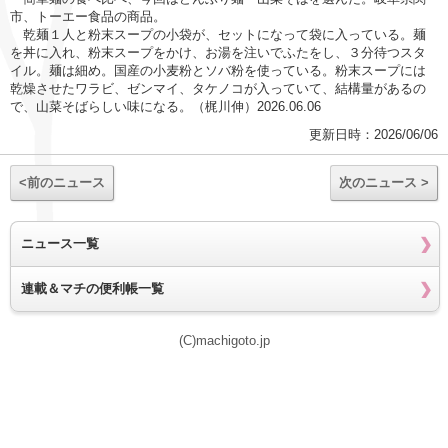
市、トーエー食品の商品。
乾麺１人と粉末スープの小袋が、セットになって袋に入っている。麺
を丼に入れ、粉末スープをかけ、お湯を注いでふたをし、３分待つスタ
イル。麺は細め。国産の小麦粉とソバ粉を使っている。粉末スープには
乾燥させたワラビ、ゼンマイ、タケノコが入っていて、結構量があるの
で、山菜そばらしい味になる。（梶川伸）2026.06.06
更新日時：2026/06/06
<前のニュース
次のニュース >
ニュース一覧
連載＆マチの便利帳一覧
(C)machigoto.jp