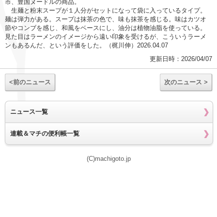
市、豊国ヌードルの商品。
生麺と粉末スープが１人分がセットになって袋に入っているタイプ。
麺は弾力がある。スープは抹茶の色で、味も抹茶を感じる。味はカツオ
節やコンブを感じ、和風をベースにし、油分は植物油脂を使っている。
見た目はラーメンのイメージから遠い印象を受けるが、こういうラーメ
ンもあるんだ、という評価をした。（梶川伸）2026.04.07
更新日時：2026/04/07
<前のニュース
次のニュース >
ニュース一覧
連載＆マチの便利帳一覧
(C)machigoto.jp