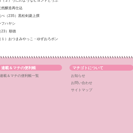
いろ（２）うにのようなビヨンドとうふ
天然醸造再仕込
比べ（235）黒松剣菱上撰
ーフハヤシ
23）順徳
ろ（１）おつまみやっこ・ゆずおろポン
連載＆マチの便利帳
マチゴトについて
連載＆マチの便利帳一覧
お知らせ
お問い合わせ
サイトマップ