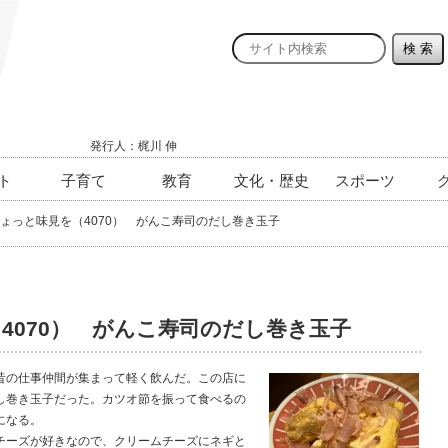
発行人：梶川 伸
ト
子育て
教育
文化・歴史
スポーツ
ょっと味見を（4070） がんこ寿司のだし巻き玉子
4070） がんこ寿司のだし巻き玉子
の仕事仲間が集まって軽く飲んだ。この店に
し巻き玉子だった。カツオ節を振って食べるの
になる。
ーズが好きなので、クリームチーズにネギと