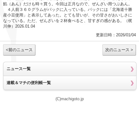
餡（あん）だけも時々買う。今回は正月なので、ぜんざい用つぶあん。
４人前３６０グラムがパックに入っている。パックには「北海道十勝
産小豆使用」と表示してあった。とても甘いが、その甘さがおいしさに
なっている。ただ、ぜんざいを２杯食べると、甘すぎの感がある。（梶
川伸）2026.01.04
更新日時：2026/01/04
<前のニュース
次のニュース >
ニュース一覧
連載＆マチの便利帳一覧
(C)machigoto.jp