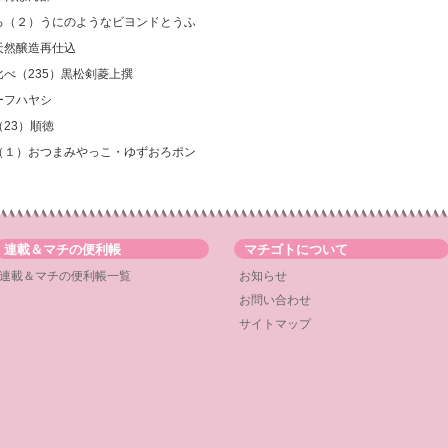
いろ（２）うにのようなビヨンドとうふ
天然醸造再仕込
比べ（235）黒松剣菱上撰
ーフハヤシ
23）順徳
ろ（１）おつまみやっこ・ゆずおろポン
連載＆マチの便利帳
マチゴトについて
連載＆マチの便利帳一覧
お知らせ
お問い合わせ
サイトマップ