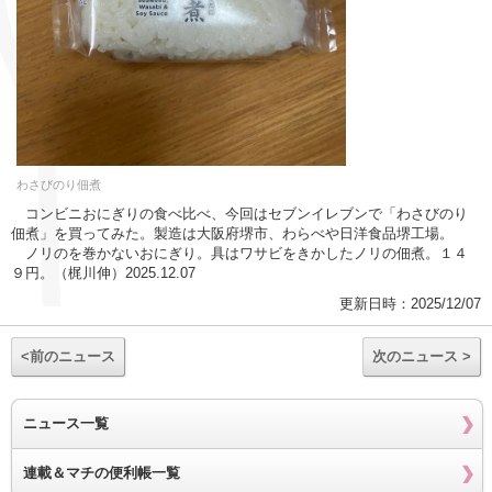
わさびのり佃煮
コンビニおにぎりの食べ比べ、今回はセブンイレブンで「わさびのり
佃煮」を買ってみた。製造は大阪府堺市、わらべや日洋食品堺工場。
ノリのを巻かないおにぎり。具はワサビをきかしたノリの佃煮。１４
９円。（梶川伸）2025.12.07
更新日時：2025/12/07
<前のニュース
次のニュース >
ニュース一覧
連載＆マチの便利帳一覧