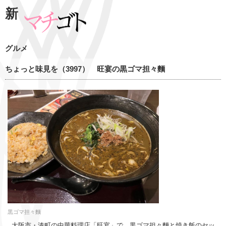
新
グルメ
ちょっと味見を（3997） 旺宴の黒ゴマ担々麵
黒ゴマ担々麵
大阪市・湊町の中華料理店「旺宴」で、黒ゴマ担々麵と焼き飯のセッ