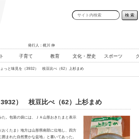
発行人：梶川 伸
ト
子育て
教育
文化・歴史
スポーツ
ょっと味見を（3932） 枝豆比べ（62）上杉まめ
3932） 枝豆比べ（62）上杉まめ
た。包装の袋には、ＪＡ山形おきたまと表示
おくたま）地方は山形県南部に位地し、四方
に囲まれた自然豊かな盆地」と書いてあった。