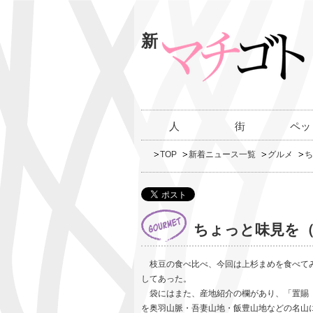
新
人
街
ペッ
TOP
新着ニュース一覧
グルメ
ち
ちょっと味見を（
枝豆の食べ比べ、今回は上杉まめを食べてみ
してあった。
袋にはまた、産地紹介の欄があり、「置賜（
を奥羽山脈・吾妻山地・飯豊山地などの名山