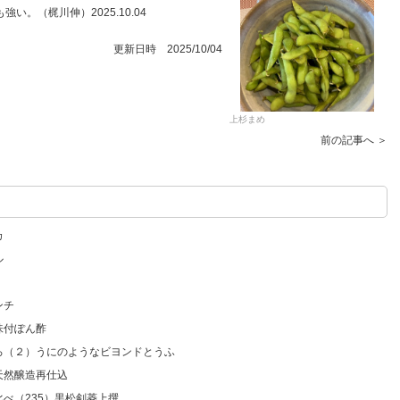
。（梶川伸）2025.10.04
更新日時 2025/10/04
上杉まめ
前の記事へ ＞
カ
ル
ンチ
味付ぽん酢
いろ（２）うにのようなビヨンドとうふ
天然醸造再仕込
比べ（235）黒松剣菱上撰