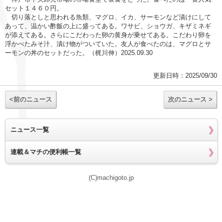
セット１４６０円。
切り落としと思われる魚類、マグロ、イカ、サーモンなど漬けにして
あって、温かい酢飯の上に盛ってある。ワサビ、ショウガ、キザミネギ
が添えてある。さらにこだわった卵の黄身が乗せてある。こだわり卵を
浮かべたみそ汁、漬け物がついていた。友人が食べたのは、マグロとサ
ーモンの丼のセットだった。（梶川伸）2025.09.30
更新日時：2025/09/30
<前のニュース
次のニュース >
ニュース一覧
連載＆マチの便利帳一覧
(C)machigoto.jp