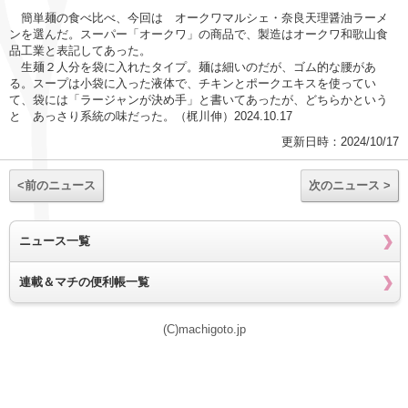
簡単麺の食べ比べ、今回は オークワマルシェ・奈良天理醤油ラーメ
ンを選んだ。スーパー「オークワ」の商品で、製造はオークワ和歌山食
品工業と表記してあった。
生麺２人分を袋に入れたタイプ。麺は細いのだが、ゴム的な腰があ
る。スープは小袋に入った液体で、チキンとポークエキスを使ってい
て、袋には「ラージャンが決め手」と書いてあったが、どちらかという
と あっさり系統の味だった。（梶川伸）2024.10.17
更新日時：2024/10/17
<前のニュース
次のニュース >
ニュース一覧
連載＆マチの便利帳一覧
(C)machigoto.jp