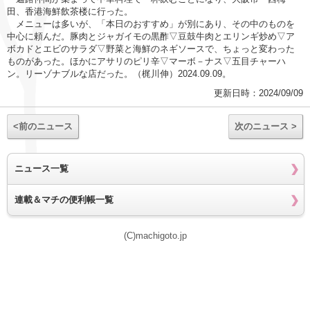
田、香港海鮮飲茶楼に行った。
メニューは多いが、「本日のおすすめ」が別にあり、その中のものを
中心に頼んだ。豚肉とジャガイモの黒酢▽豆鼓牛肉とエリンギ炒め▽ア
ボカドとエビのサラダ▽野菜と海鮮のネギソースで、ちょっと変わった
ものがあった。ほかにアサリのピリ辛▽マーボ－ナス▽五目チャーハ
ン。リーゾナブルな店だった。（梶川伸）2024.09.09。
更新日時：2024/09/09
<前のニュース
次のニュース >
ニュース一覧
連載＆マチの便利帳一覧
(C)machigoto.jp