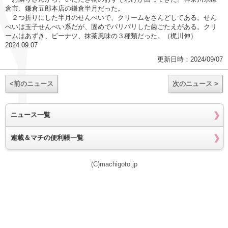
倉市、鎌倉五郎本店の鎌倉半月だった。
２つ折りにした半月のせんべいで、クリームをさんどしてある。せん
べいは玉子せんべい系だが、固めでパリパリした歯ごたえがある。クリ
ームはあずき、ピーナツ、抹茶風味の３種類だった。（梶川伸）
2024.09.07
更新日時：2024/09/07
<前のニュース
次のニュース >
ニュース一覧
連載＆マチの便利帳一覧
(C)machigoto.jp