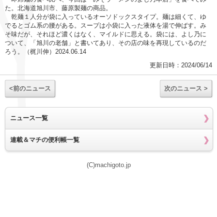
た。北海道旭川市、藤原製麺の商品。
乾麺１人分が袋に入っているオーソドックスタイプ。麺は細くて、ゆ
でるとゴム系の腰がある。スープは小袋に入った液体を湯で伸ばす。み
そ味だが、それほど濃くはなく、マイルドに思える。袋には、よし乃に
ついて、「旭川の老舗」と書いてあり、その店の味を再現しているのだ
ろう。（梶川伸）2024.06.14
更新日時：2024/06/14
<前のニュース
次のニュース >
ニュース一覧
連載＆マチの便利帳一覧
(C)machigoto.jp