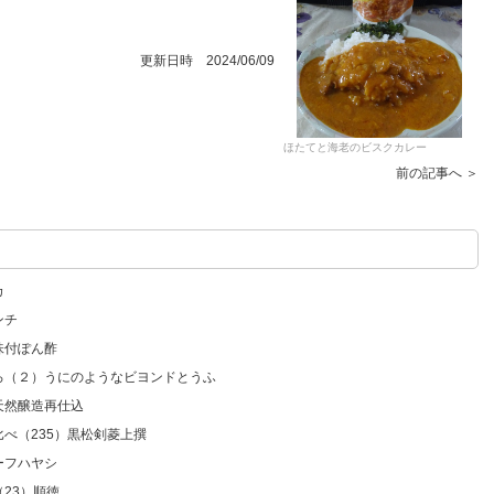
更新日時 2024/06/09
ほたてと海老のビスクカレー
前の記事へ ＞
カ
ンチ
味付ぽん酢
いろ（２）うにのようなビヨンドとうふ
天然醸造再仕込
比べ（235）黒松剣菱上撰
ーフハヤシ
23）順徳