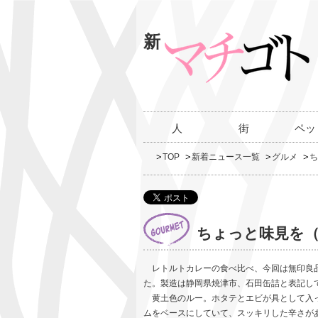
新
人
街
ペッ
TOP
新着ニュース一覧
グルメ
ち
ちょっと味見を（
レトルトカレーの食べ比べ、今回は無印良
た。製造は静岡県焼津市、石田缶詰と表記し
黄土色のルー。ホタテとエビが具として入っ
ムをベースにしていて、スッキリした辛さが