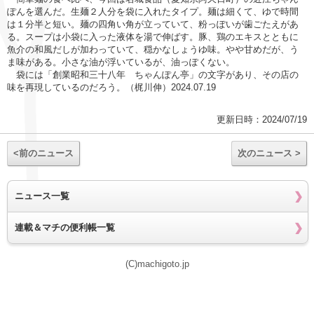
ぽんを選んだ。生麺２人分を袋に入れたタイプ。麺は細くて、ゆで時間
は１分半と短い。麺の四角い角が立っていて、粉っぽいが歯ごたえがあ
る。スープは小袋に入った液体を湯で伸ばす。豚、鶏のエキスとともに
魚介の和風だしが加わっていて、穏かなしょうゆ味。やや甘めだが、う
ま味がある。小さな油が浮いているが、油っぽくない。
袋には「創業昭和三十八年 ちゃんぽん亭」の文字があり、その店の
味を再現しているのだろう。（梶川伸）2024.07.19
更新日時：2024/07/19
<前のニュース
次のニュース >
ニュース一覧
連載＆マチの便利帳一覧
(C)machigoto.jp