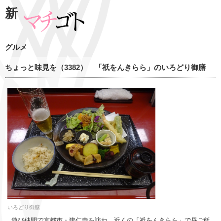
新
グルメ
ちょっと味見を（3382） 「祇をんきらら」のいろどり御膳
いろどり御膳
遊び仲間で京都市・建仁寺を訪ね、近くの「祇をんきらら」で昼ご飯