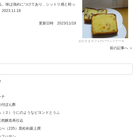
る。味は強めにつけてあり、シットリ感と粉っ
3.11.18
更新日時 2023/11/18
おひさまカフェのパウンドケーキ
前の記事へ ＞
カ
ンチ
味付ぽん酢
いろ（２）うにのようなビヨンドとうふ
天然醸造再仕込
比べ（235）黒松剣菱上撰
ーフハヤシ