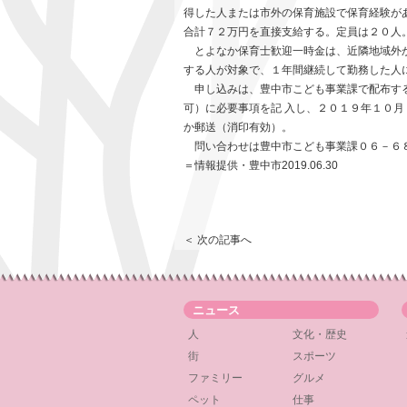
得した人または市外の保育施設で保育経験が
合計７２万円を直接支給する。定員は２０人
とよなか保育士歓迎一時金は、近隣地域外か
する人が対象で、１年間継続して勤務した人
申し込みは、豊中市こども事業課で配布する
可）に必要事項を記 入し、２０１９年１０
か郵送（消印有効）。
問い合わせは豊中市こども事業課０６－６８
＝情報提供・豊中市2019.06.30
＜ 次の記事へ
ニュース
人
文化・歴史
街
スポーツ
ファミリー
グルメ
ペット
仕事