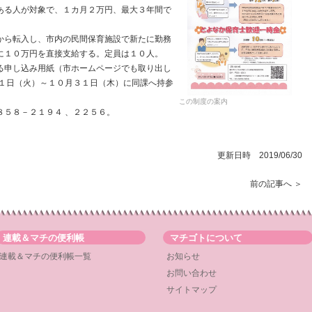
ある人が対象で、１カ月２万円、最大３年間で
。
ら転入し、市内の民間保育施設で新たに勤務
に１０万円を直接支給する。定員は１０人。
申し込み用紙（市ホームページでも取り出し
月１日（火）～１０月３１日（木）に同課へ持参
この制度の案内
５８－２１９４ 、２２５６。
更新日時 2019/06/30
前の記事へ ＞
連載＆マチの便利帳
マチゴトについて
連載＆マチの便利帳一覧
お知らせ
お問い合わせ
サイトマップ