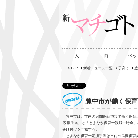
新
人
街
ペッ
TOP
新着ニュース一覧
子育て
豊
豊中市が働く保育
豊中市は、市内の民間保育施設で働く保育士
応 援手当」と「とよなか保育士歓迎一時金
受け付けを開始する。
とよなか保育士応援手当は市内の民間保育施