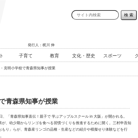
発行人：梶川 伸
ト
子育て
教育
文化・歴史
スポーツ
・克明小学校で青森県知事が授業
で青森県知事が授業
、「青森県知事直伝！親子で 学ぶアップルスクール in 大阪」が開かれる。
が、幼少期からリンゴを食べる習慣づくりを推進するために開く。三村申吾知
おもり」らが、青森産リンゴの品種・生産などの紹介や模擬せり体験などを行
 。