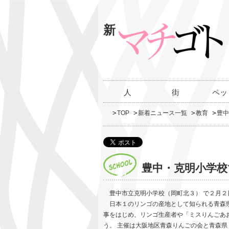
新
人
街
ペッ
TOP
新着ニュース一覧
教育
豊中
豊中・克明小学校
豊中市立克明小学校（岡町北３） で２月２日
日本１のリンゴの産地として知られる青森県
事をはじめ、リンゴ生産者や「ミスりんごあ
う。 主催は大阪地区青森りんごの会と青森県