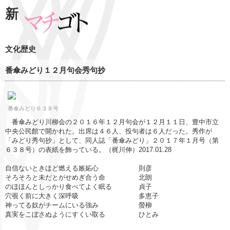
新
文化歴史
番傘みどり１２月句会秀句抄
番傘みどり６３８号
番傘みどり川柳会の２０１６年１２月句会が１２月１１日、豊中市立
中央公民館で開かれた。出席は４６人、投句者は６人だった。秀作が
「みどり秀句抄」として、同人誌「番傘みどり」２０１７年１月号（第
６３８号）の表紙を飾っている。（梶川伸）2017.01.28
自信ないときほど燃える嫉妬心 則彦
そろそろと未だとがせめぎ合う命 北朗
のほほんとしっかり食べてよく眠る 貞子
穴覗く前に大きく深呼吸 多恵子
神ってる奴がチームにいる強み 螢柳
真実をこぼさぬようにすくい取る ひとみ