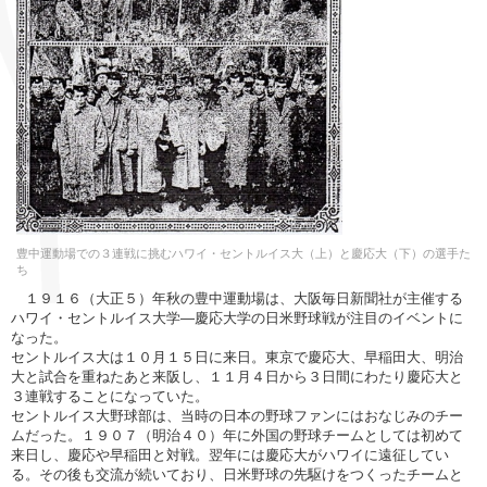
豊中運動場での３連戦に挑むハワイ・セントルイス大（上）と慶応大（下）の選手た
ち
１９１６（大正５）年秋の豊中運動場は、大阪毎日新聞社が主催する
ハワイ・セントルイス大学―慶応大学の日米野球戦が注目のイベントに
なった。
セントルイス大は１０月１５日に来日。東京で慶応大、早稲田大、明治
大と試合を重ねたあと来阪し、１１月４日から３日間にわたり慶応大と
３連戦することになっていた。
セントルイス大野球部は、当時の日本の野球ファンにはおなじみのチー
ムだった。１９０７（明治４０）年に外国の野球チームとしては初めて
来日し、慶応や早稲田と対戦。翌年には慶応大がハワイに遠征してい
る。その後も交流が続いており、日米野球の先駆けをつくったチームと