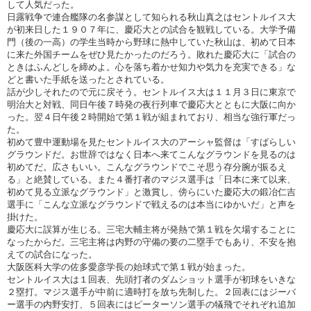
して人気だった。
日露戦争で連合艦隊の名参謀として知られる秋山真之はセントルイス大
が初来日した１９０７年に、慶応大との試合を観戦している。大学予備
門（後の一高）の学生当時から野球に熱中していた秋山は、初めて日本
に来た外国チームをぜひ見たかったのだろう。敗れた慶応大に「試合の
ときはふんどしを締めよ。心を落ち着かせ知力や気力を充実できる」な
どと書いた手紙を送ったとされている。
話が少しそれたので元に戻そう。セントルイス大は１１月３日に東京で
明治大と対戦、同日午後７時発の夜行列車で慶応大とともに大阪に向か
った。翌４日午後２時開始で第１戦が組まれており、相当な強行軍だっ
た。
初めて豊中運動場を見たセントルイス大のアーシャ監督は「すばらしい
グラウンドだ。お世辞ではなく日本へ来てこんなグラウンドを見るのは
初めてだ。広さもいい。こんなグラウンドでこそ思う存分腕が振るえ
る」と絶賛している。また４番打者のマジス選手は「日本に来て以来、
初めて見る立派なグラウンド」と激賞し、傍らにいた慶応大の鍛冶仁吉
選手に「こんな立派なグラウンドで戦えるのは本当にゆかいだ」と声を
掛けた。
慶応大に誤算が生じる。三宅大輔主将が発熱で第１戦を欠場することに
なったからだ。三宅主将は内野の守備の要の二塁手でもあり、不安を抱
えての試合になった。
大阪医科大学の佐多愛彦学長の始球式で第１戦が始まった。
セントルイス大は１回表、先頭打者のダムショット選手が初球をいきな
２塁打。マジス選手が中前に適時打を放ち先制した。２回表にはジーバ
ー選手の内野安打、５回表にはピーターソン選手の犠飛でそれぞれ追加