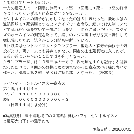
点を挙げてリードを広げた。
一方の慶応大は、２回裏に無死１、３塁、３回裏に１死２、３塁の好機
をつくったがいずれも得点に結びつかなかった。
セントルイス大の調子がおかしくなったのは５回裏だった。慶応大は３
連続四球で１死満塁とするとスクイズで１点奪取。続いてけん制ミスな
どで乱れた守備を突いて一気に２点を返し、同点に追いついた。スクイ
ズのホームインの判定を巡って、捕手のマジス選手が顔を真っ赤にして
猛抗議したため、試合が１５分間も中断している。
６回以降はセントルイス大・クランプラー、慶応大・森秀雄両投手の好
投が光り、両チームとも得点できない。同点のまま延長戦に入ったが、
日没が近づいたため１１回で引き分けとなった。
クランプラー投手は１０奪三振の一方で、四死球を１０も記録する乱調
だっただけに、何回かの好機に攻め切れなかった慶応大の打線に悔いが
残った。決着は第２戦、第３戦に持ち越しとなった。（松本泉）
▽ハワイ・セントルイス大―慶応大
第１戦（１１月４日）
ハワイ １１００１００００００＝３
慶応 ００００３００００００＝３
（日没１１回引き分け）
■写真説明 豊中運動場での３連戦に挑むハワイ・セントルイス大（上）
と慶応大（下）の選手たち
更新日時：2016/08/01