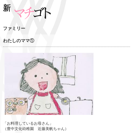
新
ファミリー
わたしのママ①
「お料理しているお母さん」
（豊中文化幼稚園 近藤美帆ちゃん）