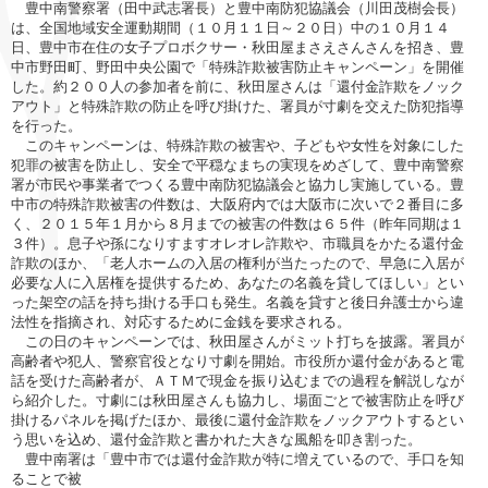
豊中南警察署（田中武志署長）と豊中南防犯協議会（川田茂樹会長）
は、全国地域安全運動期間（１０月１１日～２０日）中の１０月１４
日、豊中市在住の女子プロボクサー・秋田屋まさえさんさんを招き、豊
中市野田町、野田中央公園で「特殊詐欺被害防止キャンペーン」を開催
した。約２００人の参加者を前に、秋田屋さんは「還付金詐欺をノック
アウト」と特殊詐欺の防止を呼び掛けた、署員が寸劇を交えた防犯指導
を行った。
このキャンペーンは、特殊詐欺の被害や、子どもや女性を対象にした
犯罪の被害を防止し、安全で平穏なまちの実現をめざして、豊中南警察
署が市民や事業者でつくる豊中南防犯協議会と協力し実施している。豊
中市の特殊詐欺被害の件数は、大阪府内では大阪市に次いで２番目に多
く、２０１５年１月から８月までの被害の件数は６５件（昨年同期は１
３件）。息子や孫になりすますオレオレ詐欺や、市職員をかたる還付金
詐欺のほか、「老人ホームの入居の権利が当たったので、早急に入居が
必要な人に入居権を提供するため、あなたの名義を貸してほしい」とい
った架空の話を持ち掛ける手口も発生。名義を貸すと後日弁護士から違
法性を指摘され、対応するために金銭を要求される。
この日のキャンペーンでは、秋田屋さんがミット打ちを披露。署員が
高齢者や犯人、警察官役となり寸劇を開始。市役所か還付金があると電
話を受けた高齢者が、ＡＴＭで現金を振り込むまでの過程を解説しなが
ら紹介した。寸劇には秋田屋さんも協力し、場面ごとで被害防止を呼び
掛けるパネルを掲げたほか、最後に還付金詐欺をノックアウトするとい
う思いを込め、還付金詐欺と書かれた大きな風船を叩き割った。
豊中南署は「豊中市では還付金詐欺が特に増えているので、手口を知
ることで被