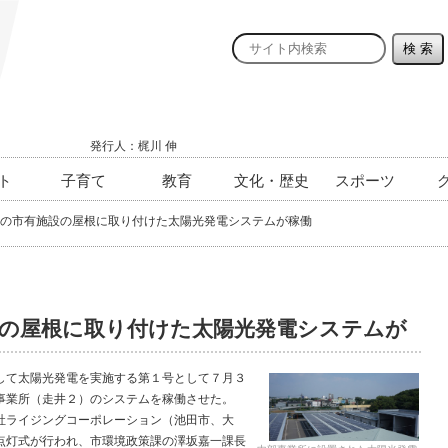
発行人：梶川 伸
ト
子育て
教育
文化・歴史
スポーツ
の市有施設の屋根に取り付けた太陽光発電システムが稼働
設の屋根に取り付けた太陽光発電システムが
て太陽光発電を実施する第１号として７月３
事業所（走井２）のシステムを稼働させた。
社ライジングコーポレーション（池田市、大
点灯式が行われ、市環境政策課の澤坂嘉一課長