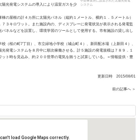
中部事業所に設置された太陽光発電
太陽光発電システムの導入により温室ガスを少
システム
棟の屋根の計４カ所に太陽光パネル（縦約１メートル、横約１．５メートル）
．７３キロワット。また施設内の、ディスプレーに発電状況が表示される発電監
光パネルなどを設置し、環境学習のツールとして使用する。市有施設の貸し出し
校（桜の町7丁目）、市立緑地小学校（城山町４）、新田配水場（上新田４）、
陽光発電システムを８月中に順次稼働させる。計５施設の発電規模は７８９．１
ワット時を見込み、約２００世帯の電気を賄うと試算している。＝情報提供・豊
更新日時 2015/08/01
前の記事へ ＞
can't load Google Maps correctly.