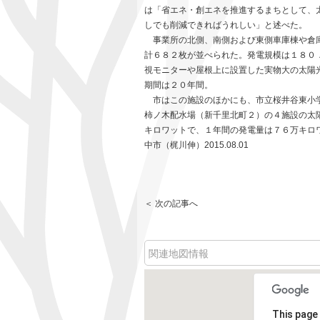
は「省エネ・創エネを推進するまちとして、
しでも削減できればうれしい」と述べた。
事業所の北側、南側および東側車庫棟や倉庫
計６８２枚が並べられた。発電規模は１８０
視モニターや屋根上に設置した実物大の太陽
期間は２０年間。
市はこの施設のほかにも、市立桜井谷東小学
柿ノ木配水場（新千里北町２）の４施設の太
キロワットで、１年間の発電量は７６万キロ
中市（梶川伸）2015.08.01
＜ 次の記事へ
関連地図情報
This page 