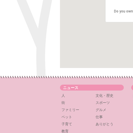
Do you own
ニュース
人
文化・歴史
街
スポーツ
ファミリー
グルメ
ペット
仕事
子育て
ありがとう
教育