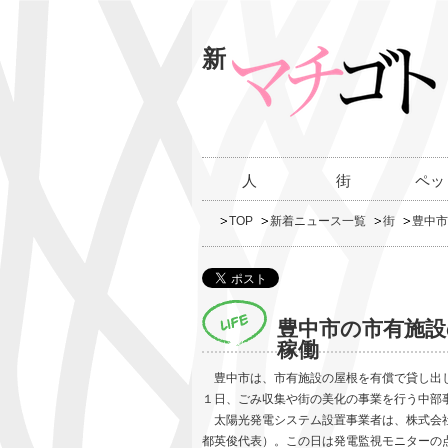
新
人
街
ペッ
TOP
新着ニュース一覧
街
豊中市
豊中市の市有施
稼働
豊中市は、市有施設の屋根を有償で貸し出し
１日、ごみ収集や街の美化の事業を行う中部
太陽光発電システム設置事業者は、株式会
都英俊代表）。この日は発電監視モニターの