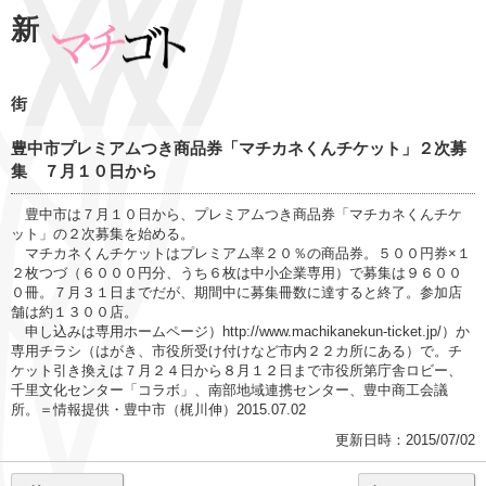
新
街
豊中市プレミアムつき商品券「マチカネくんチケット」２次募
集 ７月１０日から
豊中市は７月１０日から、プレミアムつき商品券「マチカネくんチケ
ット」の２次募集を始める。
マチカネくんチケットはプレミアム率２０％の商品券。５００円券×１
２枚つづ（６０００円分、うち６枚は中小企業専用）で募集は９６００
０冊。７月３１日までだが、期間中に募集冊数に達すると終了。参加店
舗は約１３００店。
申し込みは専用ホームページ）http://www.machikanekun-ticket.jp/）か
専用チラシ（はがき、市役所受け付けなど市内２２カ所にある）で。チ
ケット引き換えは７月２４日から８月１２日まで市役所第庁舎ロビー、
千里文化センター「コラボ」、南部地域連携センター、豊中商工会議
所。＝情報提供・豊中市（梶川伸）2015.07.02
更新日時：2015/07/02