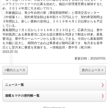
ングライツパートナーの公募を始めた。施設の管理運営費を確保するた
め、２０１４年度に引き続いて行う。
対象施設は、青少年自然の家（豊能郡能勢町）と環境交流センター
（中桜塚１）。契約希望金額は各年額５０万円以上で、契約希望期間は
３年間以上。新しい愛称の使用は、２０１６年４月１日以降からを予定
している。
募集期間は７月１日から２０１６年１月２９日まで。応募方法は、豊中
市財政課にある募集要項に定める提出書類を同課まで郵送か持参。募集
要項は、豊中市ホームページからも取り出しできる。今回から募集期間
を大幅に拡大し、期間内であれば事業者が随時応募でき、毎月末を基準
日とし翌月末に審査を実施する。＝情報提供・豊中市（梶川伸）
2015.07.01
更新日時：2015/07/01
<前のニュース
次のニュース >
ニュース一覧
連載＆マチの便利帳一覧