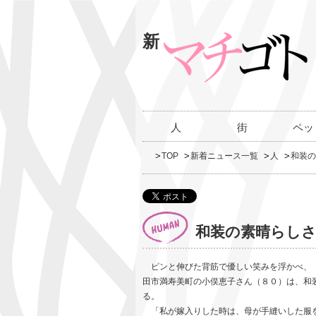
新
人
街
ペッ
TOP
新着ニュース一覧
人
和装の
和装の素晴らし
ピンと伸びた背筋で優しい笑みを浮かべ、「
田市満寿美町の小俣恵子さん（８０）は、和
る。
「私が嫁入りした時は、母が手縫いした服を