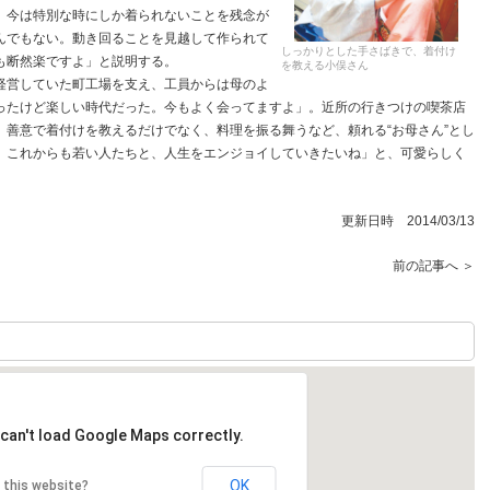
、今は特別な時にしか着られないことを残念が
んでもない。動き回ることを見越して作られて
しっかりとした手さばきで、着付け
も断然楽ですよ」と説明する。
を教える小俣さん
営していた町工場を支え、工員からは母のよ
ったけど楽しい時代だった。今もよく会ってますよ」。近所の行きつけの喫茶店
。善意で着付けを教えるだけでなく、料理を振る舞うなど、頼れる“お母さん”とし
。これからも若い人たちと、人生をエンジョイしていきたいね」と、可愛らしく
更新日時 2014/03/13
前の記事へ ＞
can't load Google Maps correctly.
OK
 this website?