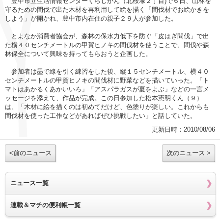
豊中市立生活情報センターくらしかん（北桜塚２丁目)で６日、山林を
守るための間伐で出た木材を再利用して絵を描く「間伐材でお絵かきを
しよう」が開かれ、豊中市内在住の親子２９人が参加した。
とよなか消費者協会が、森林の保水力低下を防ぐ「皮はぎ間伐」で出
た横４０センチメートルの甲賀ヒノキの間伐材を使うことで、間伐や森
林保全について興味を持ってもらおうと企画した。
参加者は墨で線を引く練習をした後、縦１５センチメートル、横４０
センチメートルの甲賀ヒノキの間伐材に野菜などを描いていった。「ト
マトはあかるくあかいいろ」「アスパラガスが夏をよぶ」などの一言メ
ッセージを添えて、作品が完成。この日参加した松本憲明くん（９）
は、「木材に絵を描くのは初めてだけど、色塗りが楽しい。これからも
間伐材を使った工作などがあればぜひ挑戦したい」と話していた。
更新日時：2010/08/06
<前のニュース
次のニュース >
ニュース一覧
連載＆マチの便利帳一覧