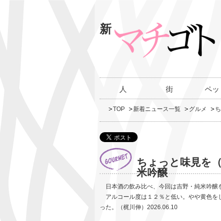
新
人
街
ペッ
TOP
新着ニュース一覧
グルメ
ち
ちょっと味見を（
米吟醸
日本酒の飲み比べ、今回は吉野・純米吟醸を
アルコール度は１２％と低い。やや黄色をし
った。（梶川伸）2026.06.10