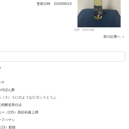
更新日時 2026/06/10
吉野・純米吟醸
前の記事へ ＞
カ
ンチ
味付ぽん酢
いろ（２）うにのようなビヨンドとうふ
天然醸造再仕込
比べ（235）黒松剣菱上撰
ーフハヤシ
23）順徳