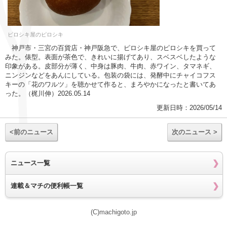
ピロシキ屋のピロシキ
神戸市・三宮の百貨店・神戸阪急で、ピロシキ屋のピロシキを買って
みた。俵型。表面が茶色で、きれいに揚げてあり、スベスベしたような
印象がある。皮部分が薄く、中身は豚肉、牛肉、赤ワイン、タマネギ、
ニンジンなどをあんにしている。包装の袋には、発酵中にチャイコフス
キーの「花のワルツ」を聴かせて作ると、まろやかになったと書いてあ
った。（梶川伸）2026.05.14
更新日時：2026/05/14
<前のニュース
次のニュース >
ニュース一覧
連載＆マチの便利帳一覧
(C)machigoto.jp