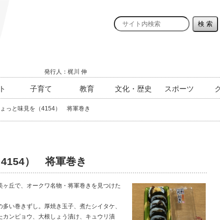
発行人：梶川 伸
ト
子育て
教育
文化・歴史
スポーツ
ょっと味見を（4154） 将軍巻き
4154） 将軍巻き
ヶ丘で、オークワ名物・将軍巻きを見つけた
多い巻きずし。厚焼き玉子、煮たシイタケ、
たカンピョウ、大根しょう漬け、キュウリ漬