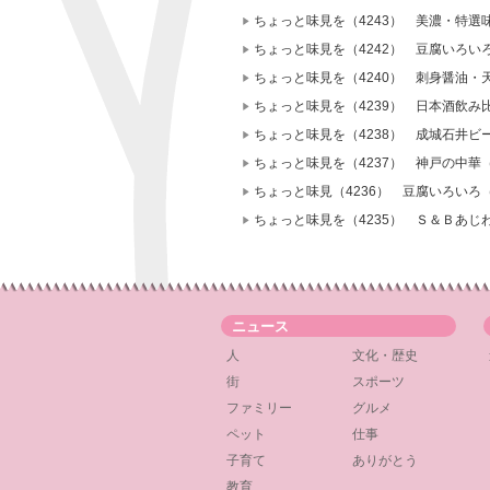
ちょっと味見を（4243） 美濃・特選
ちょっと味見を（4242） 豆腐いろ
ちょっと味見を（4240） 刺身醤油・
ちょっと味見を（4239） 日本酒飲み
ちょっと味見を（4238） 成城石井ビ
ちょっと味見を（4237） 神戸の中華（
ちょっと味見（4236） 豆腐いろい
ちょっと味見を（4235） Ｓ＆Ｂあじ
ニュース
人
文化・歴史
街
スポーツ
ファミリー
グルメ
ペット
仕事
子育て
ありがとう
教育