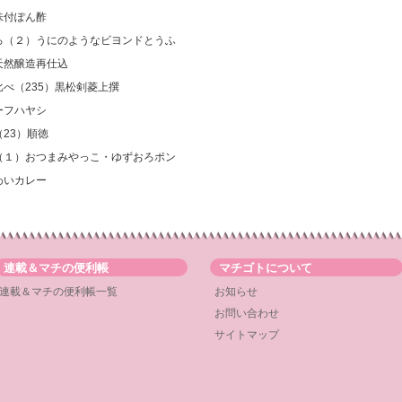
味付ぽん酢
いろ（２）うにのようなビヨンドとうふ
天然醸造再仕込
比べ（235）黒松剣菱上撰
ーフハヤシ
23）順徳
ろ（１）おつまみやっこ・ゆずおろポン
わいカレー
連載＆マチの便利帳
マチゴトについて
連載＆マチの便利帳一覧
お知らせ
お問い合わせ
サイトマップ