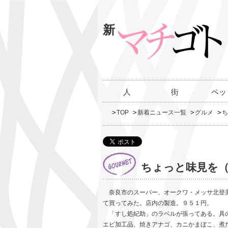
新
人
街
ペッ
TOP
新着ニュース一覧
グルメ
ち
ちょっと味見を（
奈良市のスーパー、オークワ・メッサ北登美
て買ってみた。店内の製造。９５１円。
「すし処紀助」のラベルが張ってある。具の
エビ加工品、焼きアナゴ、カニかまぼこ、煮