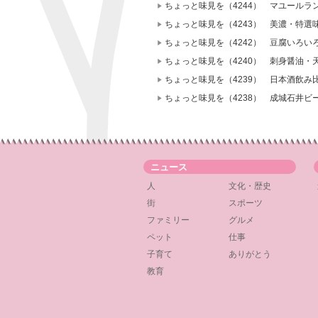
ちょっと味見を（4244） マユールラ
ちょっと味見を（4243） 美濃・特選
ちょっと味見を（4242） 豆腐いろ
ちょっと味見を（4240） 刺身醤油・
ちょっと味見を（4239） 日本酒飲み
ちょっと味見を（4238） 成城石井ビ
ニュース
人
文化・歴史
街
スポーツ
ファミリー
グルメ
ペット
仕事
子育て
ありがとう
教育