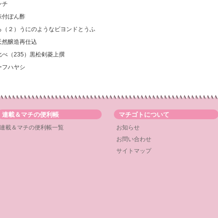
ンチ
味付ぽん酢
いろ（２）うにのようなビヨンドとうふ
天然醸造再仕込
比べ（235）黒松剣菱上撰
ーフハヤシ
連載＆マチの便利帳
マチゴトについて
連載＆マチの便利帳一覧
お知らせ
お問い合わせ
サイトマップ