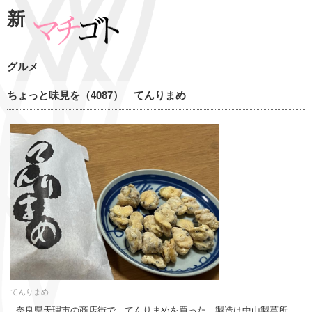
新
グルメ
ちょっと味見を（4087） てんりまめ
てんりまめ
奈良県天理市の商店街で、てんりまめを買った。製造は中山製菓所。