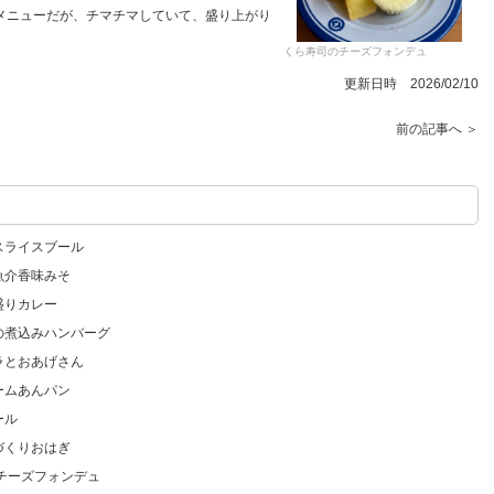
メニューだが、チマチマしていて、盛り上がり
くら寿司のチーズフォンデュ
更新日時 2026/02/10
前の記事へ ＞
スライスブール
魚介香味みそ
盛りカレー
の煮込みハンバーグ
ラとおあげさん
ームあんパン
ール
づくりおはぎ
のチーズフォンデュ