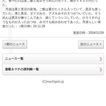
た。食べたのは栗ご飯と黒豆そうめんのセット。確か１６５０円だっ
た。
丹波は栗と黒豆の産地。ご飯は栗がたくさん入っていて、黒豆も使っ
ていた。煮た黒豆、ダイズみそ、アズキみその３つがついていた。そう
めんは黒豆が練りこんであり、細くてシコシコしていた。ひろうすのよ
うなものが入ったおつゆ、みそ汁も組み合わせてあった。丹波らしい昼
食だった・（梶川伸）24.11.29
更新日時：2024/11/29
<前のニュース
次のニュース >
ニュース一覧
連載＆マチの便利帳一覧
(C)machigoto.jp