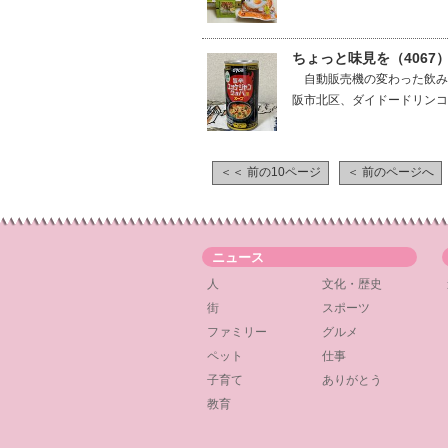
ちょっと味見を（406
自動販売機の変わった飲み
阪市北区、ダイドードリンコ
＜＜ 前の10ページ
＜ 前のページへ
ニュース
人
文化・歴史
街
スポーツ
ファミリー
グルメ
ペット
仕事
子育て
ありがとう
教育