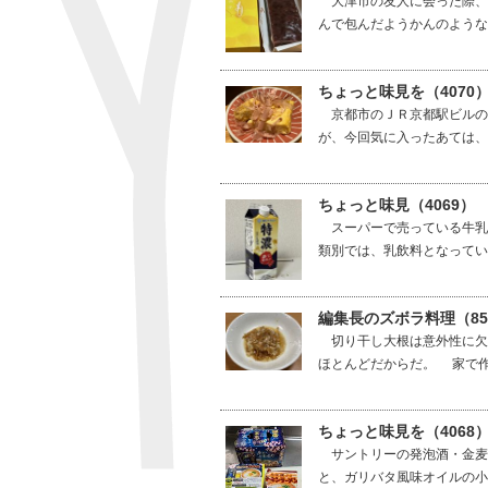
大津市の友人に会った際、
んで包んだようかんのような
ちょっと味見を（407
京都市のＪＲ京都駅ビルの
が、今回気に入ったあては、
ちょっと味見（4069）
スーパーで売っている牛乳
類別では、乳飲料となっている
編集長のズボラ料理（8
切り干し大根は意外性に欠
ほとんどだからだ。 家で作
ちょっと味見を（406
サントリーの発泡酒・金麦
と、ガリバタ風味オイルの小