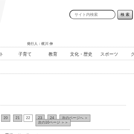
発行人：梶川 伸
ト
子育て
教育
文化・歴史
スポーツ
20
21
22
23
24
次のページへ ＞
次の10ページ ＞＞