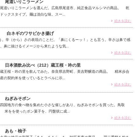
） 尾道いりこラーメン
尾道いりこラーメンを選んだ。広島県尾道市、純正食品マルシマの商品。 乾
ドックスタイプ。麺は淡白な味。スー...
続きを読む
4） 白ネギのワサビかき揚げ
う。辛（から）さの表現のことだ。「鼻にくるーッ！」とも言う。辛さは鼻で感
、鼻に抜けるイメージから来たような気...
続きを読む
） 日本酒飲み比べ（212）蔵王桜・吟の里
蔵王桜・吟の里を飲んでみた。奈良県吉野町、美吉野醸造の商品。 精米歩合
産の契約米を使っているとラベルに示...
続きを読む
） ねぎみそポン
四国地方の食べ物を集めた小さな催しがあり、ねぎみそポンを買った。鳥取
 米をを使ったポン菓子を、円盤状に成...
続きを読む
） あも・柚子