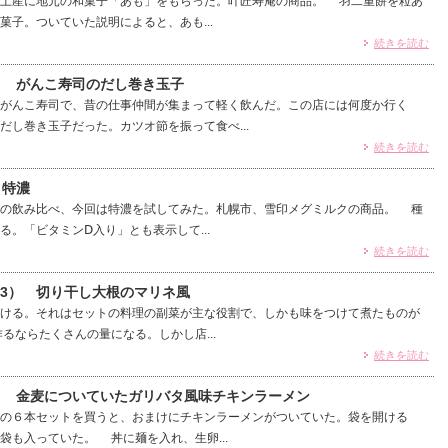
土産に地元の和菓子「あも」をもらった。叶匠寿庵の商品。 羽二重餅を粒あ
菓子。ついていた説明によると、あも...
続きを読む
0） がんこ寿司のだし巻き玉子
がんこ寿司で、昔の仕事仲間が集まって軽く飲んだ。この店には何度か行く
だし巻き玉子だった。カツオ節を振って食べ...
続きを読む
 特濃
の飲み比べ、今回は特濃を試してみた。札幌市、雪印メグミルクの商品。 種
。「ビタミンⅮ入り」とも表示して...
続きを読む
53） 切り干し大根のマリネ風
ける。それはセットの料理の副菜が主な役割で、しかも味をつけて煮たものが
るならたくさんの量になる。しかし店...
続きを読む
8） 金麦についていたガリバタ風味チキンラーメン
の６本セットを買うと、おまけにチキンラーメンがついていた。袋を開ける
袋も入っていた。 丼に麺を入れ、生卵...