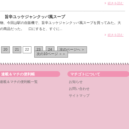
続きを読む
7） 旨辛ユッケジャンクッパ風スープ
物、今回は駅の自販機で、旨辛ユッケジャンクッパ風スープを買ってみた。大
の商品だった。 口にすると、すぐに...
続きを読む
20
21
22
23
24
次のページへ ＞
次の10ページ ＞＞
連載＆マチの便利帳
マチゴトについて
連載＆マチの便利帳一覧
お知らせ
お問い合わせ
サイトマップ