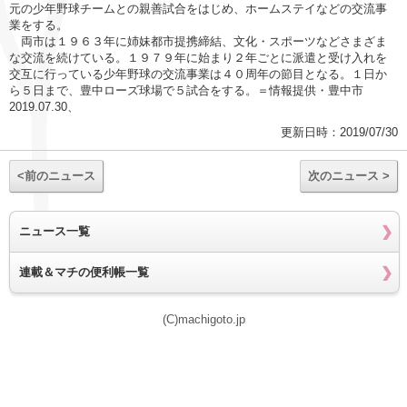
元の少年野球チームとの親善試合をはじめ、ホームステイなどの交流事
業をする。
両市は１９６３年に姉妹都市提携締結、文化・スポーツなどさまざま
な交流を続けている。１９７９年に始まり２年ごとに派遣と受け入れを
交互に行っている少年野球の交流事業は４０周年の節目となる。１日か
ら５日まで、豊中ローズ球場で５試合をする。＝情報提供・豊中市
2019.07.30、
更新日時：2019/07/30
<前のニュース
次のニュース >
ニュース一覧
連載＆マチの便利帳一覧
(C)machigoto.jp