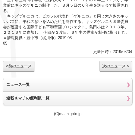
業前にキッズゲルニカ制作した。３月５日の６年生を送る会で披露され
る。
キッズゲルニカは、ピカソの代表作「ゲルニカ」と同じ大きさのキャ
ンバスに、平和の願いを込めた絵を制作する。キッズゲルニカ国際委員
会が運営する国際子ども平和壁画プロジェクト。島田小は２０１３年、
２０１６年に参加し、 今回が３度目。６年生の児童が制作に取り組む。
＝情報提供・豊中市（梶川伸）2019.03.
05
更新日時：2019/03/04
<前のニュース
次のニュース >
ニュース一覧
連載＆マチの便利帳一覧
(C)machigoto.jp