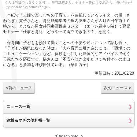
う人は当日でも３０００円）。無料託児あり。セミナー後には交流会も。問い合わせ
はyurihoriuchi@hotmail.co.jpへ
本紙で「夫婦で楽しむＷの子育て」を連載しているライターの椹（さ
わらぎ）寛子さんと、育児紙編集者の堀内友里さんが３月５日午前１０
時から、とよなか男女共同参画推進センター（エトレ豊中５階）で育児
セミナー「仕事と育児、どうやって両立できるの？」を開く。
保育園に子どもを預けて働くことへの不安や迷いについて話し合い、
「子どもが病気になった時は」「夫を育児に引き込むには」「職場での
コミュニケーション」など、体験を元にした具体的なアドバイスで働く
母親たちを応援する。椹さんは「不安を吐き出すだけでも解消への糸口
になる」と参加を呼び掛けている。（早川方子）
更新日時：2011/02/28
<前のニュース
次のニュース >
ニュース一覧
連載＆マチの便利帳一覧
(C)machigoto.jp