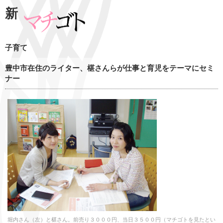
新
子育て
豊中市在住のライター、椹さんらが仕事と育児をテーマにセミ
ナー
堀内さん（左）と椹さん。前売り３０００円、当日３５００円（マチゴトを見たとい