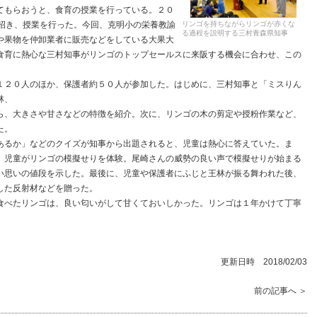
もらおうと、食育の授業を行っている。２０
リンゴを持ちながらリンゴが赤くな
を招き、授業を行った。今回、克明小の栄養教諭
る過程を説明する三村青森県知事
や果物を仲卸業者に販売などをしている大果大
食育に熱心な三村知事がリンゴのトップセールスに来阪する機会に合わせ、この
２０人のほか、保護者約５０人が参加した。はじめに、三村知事と「ミスりん
林、
ら、大きさや甘さなどの特徴を紹介。次に、リンゴの木の剪定や授粉作業など、
た。
るか」などのクイズが知事から出題されると、児童は熱心に答えていた。ま
、児童がリンゴの模擬せりを体験。尾崎さんの威勢の良い声で模擬せりが始まる
い思いの値段を示した。最後に、児童や保護者にふじと王林が振る舞われた後、
した反射材などを贈った。
べたリンゴは、良い匂いがして甘くておいしかった。リンゴは１年かけて丁寧
更新日時 2018/02/03
前の記事へ ＞