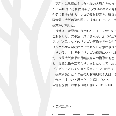
克明小は児童に食に食べ物の大切さを知って
１７年10月には和歌山県からウメの生産者
が冬に旬を迎えるリンゴの食育授業を、野菜
阪青果（大阪市福島区）に提案したところ、
授業が実現した。
授業は３時限目に行われた。１、２年生約１
ごあおもり」の平沼日菜子さんが、ふじや王
アルプス乙女などのリンゴの実物を見せなが
リンゴの生産過程についてＤＶＤが放映され
その後、「世界中でリンゴの種類はいくつあ
た、大果大阪青果の尾崎誠さんの指導のもと
と、児童は指を立てたり、回したりして、思
プレゼントとして知事が児童にリンゴの形を
授業を受けた２年生の丹村南朋花さんは「食
に作ってすごいと思った」と話していた。
＝情報提供・豊中市（梶川伸）2018.02.03
＜ 次の記事へ