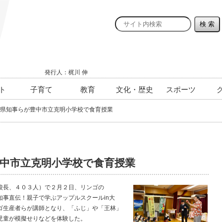
発行人：梶川 伸
ト
子育て
教育
文化・歴史
スポーツ
県知事らが豊中市立克明小学校で食育授業
中市立克明小学校で食育授業
校長、４０３人）で２月２日、リンゴの
事直伝！親子で学ぶアップルスクールin大
ゴ生産者らが講師となり、「ふじ」や「王林」
児童が模擬せりなどを体験した。