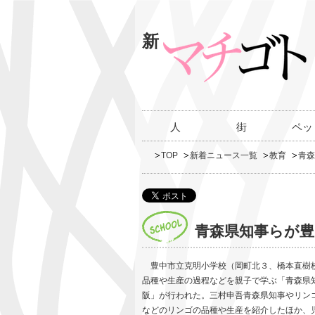
新
人
街
ペッ
TOP
新着ニュース一覧
教育
青森
青森県知事らが豊
豊中市立克明小学校（岡町北３、橋本直樹
品種や生産の過程などを親子で学ぶ「青森県知
阪」が行われた。三村申吾青森県知事やリン
などのリンゴの品種や生産を紹介したほか、