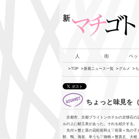
新
人
街
ペッ
TOP
新着ニュース一覧
グルメ
ち
ちょっと味見を（
京都市、京都ブライトンホテルの京懐石の店
ルの上に献立表があった。それを紹介する。
先付＝蟹と菜の花松前和え▽前菜＝魚の子と
餅、鴨、海老、串うち▽御椀＝蟹真丈、大根