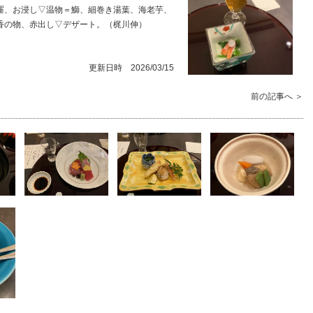
羅、お浸し▽温物＝鰤、細巻き湯葉、海老芋、
香の物、赤出し▽デザート。（梶川伸）
更新日時 2026/03/15
前の記事へ ＞