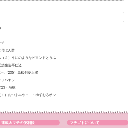
カ
ンチ
味付ぽん酢
いろ（２）うにのようなビヨンドとうふ
天然醸造再仕込
比べ（235）黒松剣菱上撰
ーフハヤシ
23）順徳
ろ（１）おつまみやっこ・ゆずおろポン
連載＆マチの便利帳
マチゴトについて