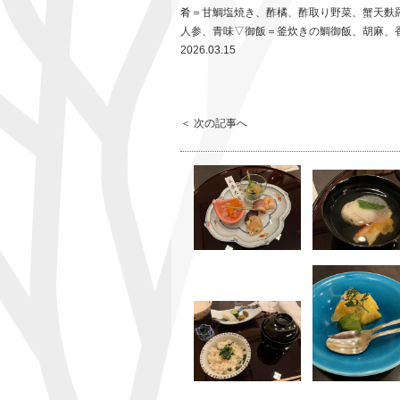
肴＝甘鯛塩焼き、酢橘、酢取り野菜、蟹天麩
人参、青味▽御飯＝釜炊きの鯛御飯、胡麻、
2026.03.15
＜ 次の記事へ