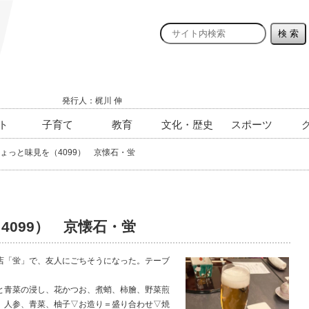
発行人：梶川 伸
ト
子育て
教育
文化・歴史
スポーツ
ょっと味見を（4099） 京懐石・蛍
4099） 京懐石・蛍
「蛍」で、友人にごちそうになった。テーブ
青菜の浸し、花かつお、煮蛸、柿膾、野菜煎
、人参、青菜、柚子▽お造り＝盛り合わせ▽焼