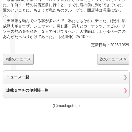
た。午前１１時の開店直前に行くと、すでに店の前に列ができていた。
運のいいことに、ちょうど私たちのグループで、開店時は満席になっ
た。
天津飯を頼んでいる客が多いので、私たちもそれに乗った。ほかに熟
成豚肉ギョウザ、シュウマイ、蒸し豚、鶏肉とカーナッツ、エビのチリ
ソース炒めをを頼み、３人で分けて食べた。天津飯はしょうゆベースの
あんがたっぷりかけてあった。（梶川伸）25.10.29
更新日時：2025/10/29
<前のニュース
次のニュース >
ニュース一覧
連載＆マチの便利帳一覧
(C)machigoto.jp