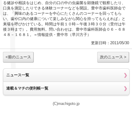
る健診や相談をはじめ、自分の口の中の虫歯菌を顕微鏡で観察したり、
口臭を測定したりできる体験コーナーなどを開設。豊中市歯科医師会で
は、「興味のあるコーナーを中心にたくさんのコーナーを回ってもら
い、歯や口内の健康について楽しみながら関心を持ってもらえれば」と
来場を呼びかけている。時間は午前１０時～午後３時３０分（受付は午
後３時まで）。費用無料。問い合わせは、豊中市歯科医師会０６－６８
４８－１６８１。＝情報提供・豊中市（早川方子）
更新日時：2011/05/30
<前のニュース
次のニュース >
ニュース一覧
連載＆マチの便利帳一覧
(C)machigoto.jp